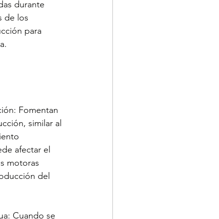
das durante 
 de los 
cción para 
a.
ción: Fomentan 
ción, similar al 
iento 
e afectar el 
es motoras 
roducción del 
gua: Cuando se 