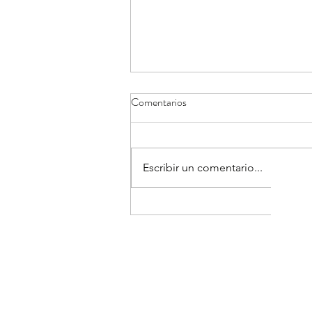
Comentarios
Escribir un comentario...
¿Tu hijo es “malo para los
deportes”… o su cerebro procesa
la información de forma
diferente?