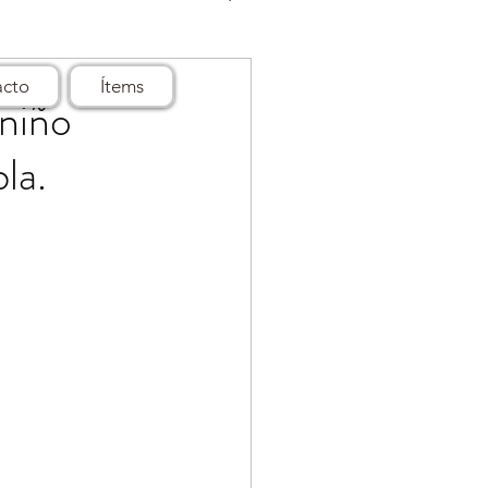
acto
Ítems
 niño
la.