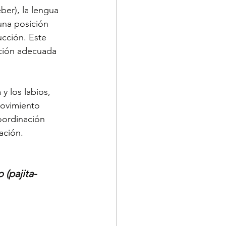
ber), la lengua 
na posición 
ucción. Este 
ación adecuada 
y los labios, 
movimiento 
coordinación 
ación.
 (pajita-