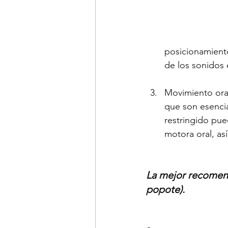
posicionamiento
de los sonidos e
Movimiento oral
que son esencia
restringido pued
motora oral, así
La mejor recomenda
popote).