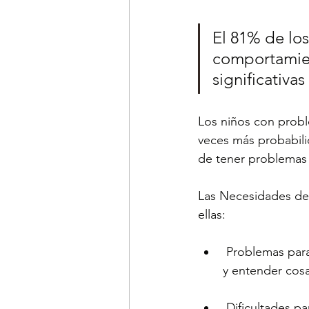
El 81% de los
comportamien
significativas
Los niños con probl
veces más probabili
de tener problemas
Las Necesidades de
ellas:
 Problemas para entender lo que dicen los demás: por ejemplo, entender instrucciones 
y entender cosa
 Dificultades para explicar sus acciones con claridad: tales como tartamudez, mutismo 