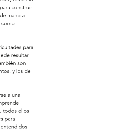
para construir 
o de manera 
s como 
icultades para 
ede resultar 
también son 
tos, y los de 
rse a una 
omprende 
, todos ellos 
es para 
lentendidos 