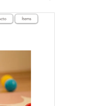
acto
Ítems