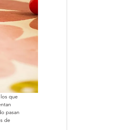
entan 
do pasan 
s de 