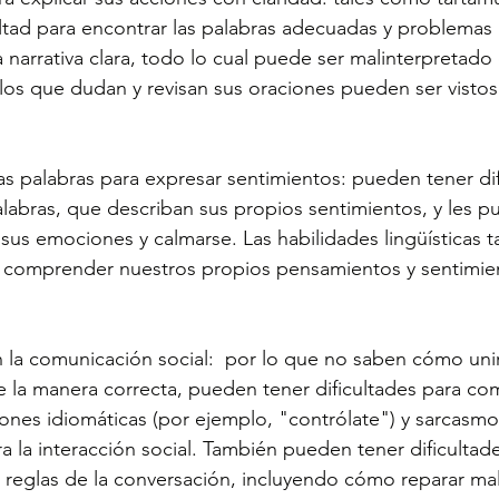
cultad para encontrar las palabras adecuadas y problemas 
 narrativa clara, todo lo cual puede ser malinterpretad
los que dudan y revisan sus oraciones pueden ser visto
 palabras para expresar sentimientos: pueden tener dif
alabras, que describan sus propios sentimientos, y les pu
ar sus emociones y calmarse. Las habilidades lingüísticas 
 comprender nuestros propios pensamientos y sentimien
n la comunicación social:  por lo que no saben cómo uni
e la manera correcta, pueden tener dificultades para c
iones idiomáticas (por ejemplo, "contrólate") y sarcasmo
a la interacción social. También pueden tener dificultad
 reglas de la conversación, incluyendo cómo reparar ma