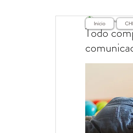
CDC Panama
13 a
Inicio
CH
Todo comp
comunicac