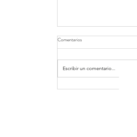
Comentarios
Escribir un comentario...
¿Tu hijo es “malo para los
deportes”… o su cerebro procesa
la información de forma
diferente?